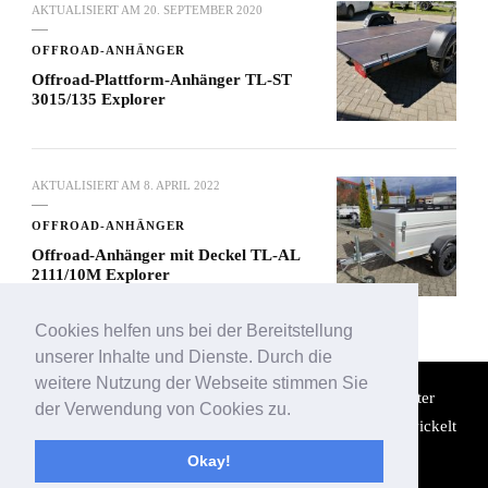
AKTUALISIERT AM
20. SEPTEMBER 2020
OFFROAD-ANHÄNGER
Offroad-Plattform-Anhänger TL-ST
3015/135 Explorer
AKTUALISIERT AM
8. APRIL 2022
OFFROAD-ANHÄNGER
Offroad-Anhänger mit Deckel TL-AL
2111/10M Explorer
Cookies helfen uns bei der Bereitstellung
unserer Inhalte und Dienste. Durch die
weitere Nutzung der Webseite stimmen Sie
© Copyright 2026
Böckmann Offroad Anhänger Center
der Verwendung von Cookies zu.
Bautzen
. Alle Rechte vorbehalten.
Yummy Recipe | Entwickelt
von
Blossom Themes
. Präsentiert von
WordPress
.
Okay!
Datenschutzerklärung