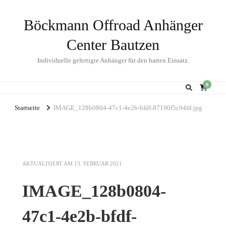
Böckmann Offroad Anhänger
Center Bautzen
Individuelle gefertigte Anhänger für den harten Einsatz.
0
Startseite
IMAGE_128b0804-47c1-4e2b-bfdf-87190f5c94fd.jpg
AKTUALISIERT AM
13. FEBRUAR 2021
IMAGE_128b0804-
47c1-4e2b-bfdf-