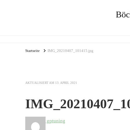
Böc
Startseite
IMG_20210407_101415.jpg
AKTUALISIERT AM
13. APRIL 2021
IMG_20210407_10
gptuning